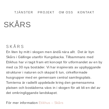
TJÄNSTER
PROJEKT
OM OSS
KONTAKT
SKÅRS
SKÅRS
En liten by mitt i skogen men ändå nära allt. Det är byn
Skårs i Gällinge utanför Kungsbacka. Tillsammans med
Etikhus har vi tagit fram ett koncept för utformandet av en by
med ca 30 nya bostäder. Vi har inspirerats av uppbyggande
strukturer i naturen och skapat 6 tun, cirkelformade
husgrupper med en gemensam central samlingsplats.
Tomterna är radiellt uppdelade kring den gemensamma
platsen och bostäderna vävs in i skogen för att bli en del av
det omkringliggande landskapet.
För mer information
Etikhus – Skårs